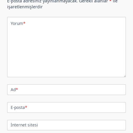
E-posta adresiniz yayınlanmayacak.
Gerekli alanlar
*
ile
işaretlenmişlerdir
Yorum
*
Ad
*
E-posta
*
İnternet sitesi