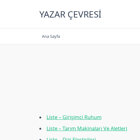
Skip
to
YAZAR ÇEVRESI
content
Ana Sayfa
Liste – Girişimci Ruhum
Liste – Tarım Makinaları Ve Aletleri
Liste – Dizi Eleştirileri