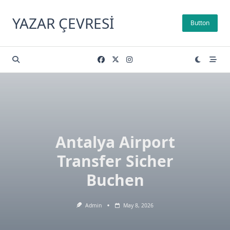
Skip
to
YAZAR ÇEVRESI
Button
content
Antalya Airport
Transfer Sicher
Buchen
Admin
May 8, 2026