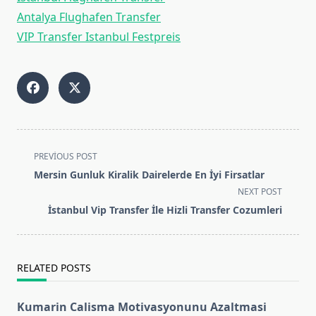
Antalya Flughafen Transfer
VIP Transfer Istanbul Festpreis
<span
PREVIOUS POST
class="nav-
Mersin Gunluk Kiralik Dairelerde En İyi Firsatlar
subtitle
NEXT POST
screen-
İstanbul Vip Transfer İle Hizli Transfer Cozumleri
reader-
text">Page</span>
RELATED POSTS
Kumarin Calisma Motivasyonunu Azaltmasi