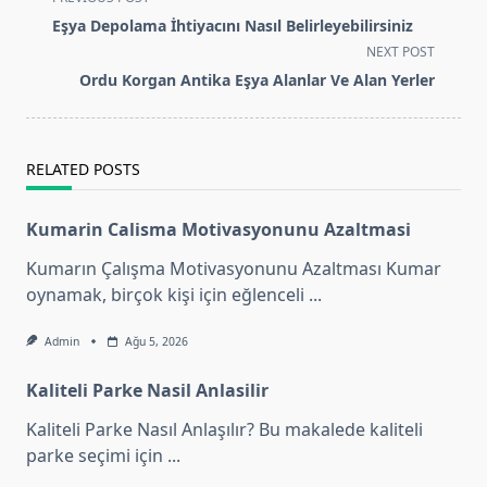
class="nav-
Eşya Depolama İhtiyacını Nasıl Belirleyebilirsiniz
subtitle
NEXT POST
screen-
Ordu Korgan Antika Eşya Alanlar Ve Alan Yerler
reader-
text">Page</span>
RELATED POSTS
Kumarin Calisma Motivasyonunu Azaltmasi
Kumarın Çalışma Motivasyonunu Azaltması Kumar
oynamak, birçok kişi için eğlenceli
...
Admin
Ağu 5, 2026
Kaliteli Parke Nasil Anlasilir
Kaliteli Parke Nasıl Anlaşılır? Bu makalede kaliteli
parke seçimi için
...