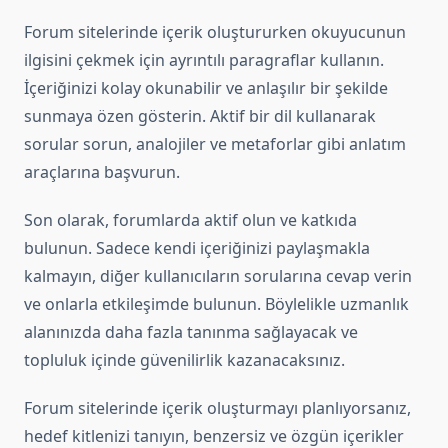
Forum sitelerinde içerik oluştururken okuyucunun
ilgisini çekmek için ayrıntılı paragraflar kullanın.
İçeriğinizi kolay okunabilir ve anlaşılır bir şekilde
sunmaya özen gösterin. Aktif bir dil kullanarak
sorular sorun, analojiler ve metaforlar gibi anlatım
araçlarına başvurun.
Son olarak, forumlarda aktif olun ve katkıda
bulunun. Sadece kendi içeriğinizi paylaşmakla
kalmayın, diğer kullanıcıların sorularına cevap verin
ve onlarla etkileşimde bulunun. Böylelikle uzmanlık
alanınızda daha fazla tanınma sağlayacak ve
topluluk içinde güvenilirlik kazanacaksınız.
Forum sitelerinde içerik oluşturmayı planlıyorsanız,
hedef kitlenizi tanıyın, benzersiz ve özgün içerikler