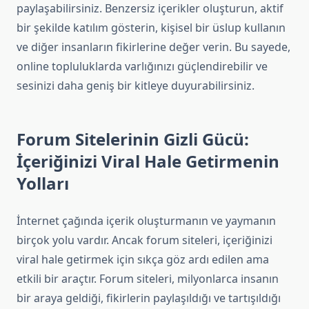
paylaşabilirsiniz. Benzersiz içerikler oluşturun, aktif
bir şekilde katılım gösterin, kişisel bir üslup kullanın
ve diğer insanların fikirlerine değer verin. Bu sayede,
online topluluklarda varlığınızı güçlendirebilir ve
sesinizi daha geniş bir kitleye duyurabilirsiniz.
Forum Sitelerinin Gizli Gücü:
İçeriğinizi Viral Hale Getirmenin
Yolları
İnternet çağında içerik oluşturmanın ve yaymanın
birçok yolu vardır. Ancak forum siteleri, içeriğinizi
viral hale getirmek için sıkça göz ardı edilen ama
etkili bir araçtır. Forum siteleri, milyonlarca insanın
bir araya geldiği, fikirlerin paylaşıldığı ve tartışıldığı