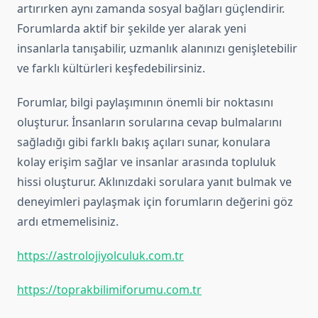
artırırken aynı zamanda sosyal bağları güçlendirir.
Forumlarda aktif bir şekilde yer alarak yeni
insanlarla tanışabilir, uzmanlık alanınızı genişletebilir
ve farklı kültürleri keşfedebilirsiniz.
Forumlar, bilgi paylaşımının önemli bir noktasını
oluşturur. İnsanların sorularına cevap bulmalarını
sağladığı gibi farklı bakış açıları sunar, konulara
kolay erişim sağlar ve insanlar arasında topluluk
hissi oluşturur. Aklınızdaki sorulara yanıt bulmak ve
deneyimleri paylaşmak için forumların değerini göz
ardı etmemelisiniz.
https://astrolojiyolculuk.com.tr
https://toprakbilimiforumu.com.tr