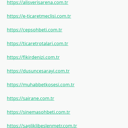
https://alisverisarena.com.tr
https://e-ticaretmeclisi.com.tr
https://cepsohbeti.com.tr
https://ticaretrotalari.com.tr
https://fikirdenizi.com.tr
https://dusuncesarayi.com.tr
https://muhabbetkosesi.com.tr
https://sairane.com.tr
https://sinemasohbeti.com.tr
https://sagliklibeslenmetr.com.tr