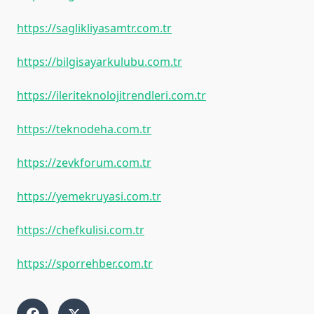
https://saglikliyasamtr.com.tr
https://bilgisayarkulubu.com.tr
https://ileriteknolojitrendleri.com.tr
https://teknodeha.com.tr
https://zevkforum.com.tr
https://yemekruyasi.com.tr
https://chefkulisi.com.tr
https://sporrehber.com.tr