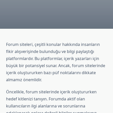
Forum siteleri, çeşitli konular hakkında insanların
fikir alışverişinde bulunduğu ve bilgi paylaştığı
platformlardır. Bu platformlar, içerik yazarları için
büyük bir potansiyel sunar. Ancak, forum sitelerinde
içerik oluştururken bazı püf noktalarını dikkate
almamız önemlidir.
Öncelikle, forum sitelerinde içerik oluştururken
hedef kitlenizi tanıyın. Forumda aktif olan
kullanıcıların ilgi alanlarına ve sorunlarına