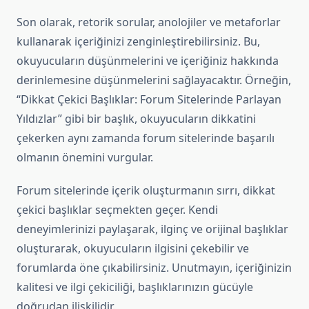
Son olarak, retorik sorular, anolojiler ve metaforlar
kullanarak içeriğinizi zenginleştirebilirsiniz. Bu,
okuyucuların düşünmelerini ve içeriğiniz hakkında
derinlemesine düşünmelerini sağlayacaktır. Örneğin,
“Dikkat Çekici Başlıklar: Forum Sitelerinde Parlayan
Yıldızlar” gibi bir başlık, okuyucuların dikkatini
çekerken aynı zamanda forum sitelerinde başarılı
olmanın önemini vurgular.
Forum sitelerinde içerik oluşturmanın sırrı, dikkat
çekici başlıklar seçmekten geçer. Kendi
deneyimlerinizi paylaşarak, ilginç ve orijinal başlıklar
oluşturarak, okuyucuların ilgisini çekebilir ve
forumlarda öne çıkabilirsiniz. Unutmayın, içeriğinizin
kalitesi ve ilgi çekiciliği, başlıklarınızın gücüyle
doğrudan ilişkilidir.