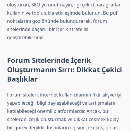
oluşturun, SEO'yu unutmayın, ilgi çekici paragraflar
kullanın ve toplulukla etkileşimde bulunun. Bu püf
noktalarını göz önünde bulundurarak, forum
sitelerinde başarılı bir içerik stratejisi
geliştirebilirsiniz.
Forum Sitelerinde İçerik
Oluşturmanın Sırrı: Dikkat Çekici
Başlıklar
Forum siteleri, internet kullanıcılarının fikir alışverişi
yapabileceği, bilgi paylaşabileceği ve tartışmalara
katılabileceği önemli platformlardır. Ancak, bu
sitelerde içerik oluşturmak ve dikkat çekmek kolay
bir görev değildir. İnsanların ilgisini çekecek, onları