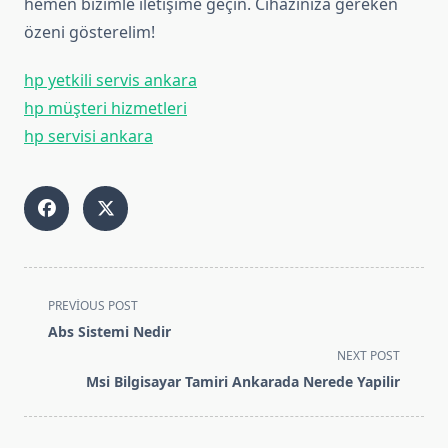
hemen bizimle iletişime geçin. Cihazınıza gereken
özeni gösterelim!
hp yetkili servis ankara
hp müşteri hizmetleri
hp servisi ankara
<span
PREVIOUS POST
class="nav-
Abs Sistemi Nedir
subtitle
NEXT POST
screen-
Msi Bilgisayar Tamiri Ankarada Nerede Yapilir
reader-
text">Page</span>