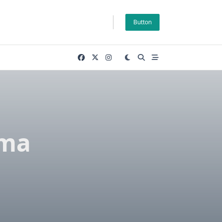
Button
ama