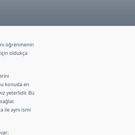
ını öğrenmenin
 için oldukça
erini
 bu konuda en
z yeterlidir. Bu
sağlar.
 ile aynı ismi
var: