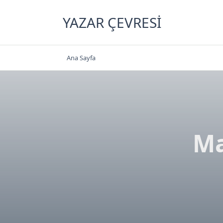
Skip
to
YAZAR ÇEVRESI
content
Ana Sayfa
Ma