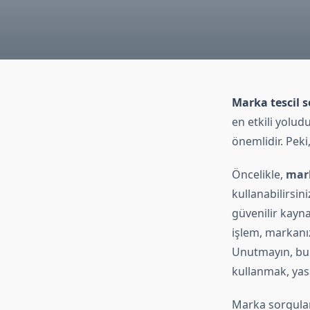
Marka tescil 
en etkili yolud
önemlidir. Peki
Öncelikle,
mark
kullanabilirsi
güvenilir kayna
işlem, markanız
Unutmayın, bu 
kullanmak, yasa
Marka sorgulam