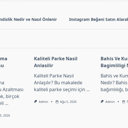
T
dislik Nedir ve Nasıl Önlenir
Instagram Beğeni Satın Alara
pan>
sma
Kaliteli Parke Nasil
Bahis Ve K
nu
Anlasilir
Bagimliligi 
Kaliteli Parke Nasıl
Bahis ve Kum
ma
Anlaşılır? Bu makalede
Nedir? Bahi
 Azaltması
kaliteli parke seçimi için
...
bağımlılığı, 
, birçok
Admin
Ağu 5, 2026
Admin
li
...
5, 2026