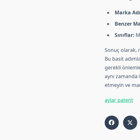
Marka Adı
Benzer Ma
Sınıflar:
Ma
Sonuç olarak, m
Bu basit adımla
gerekli önlemle
aynı zamanda iş
etmeyin ve mark
aylar patent