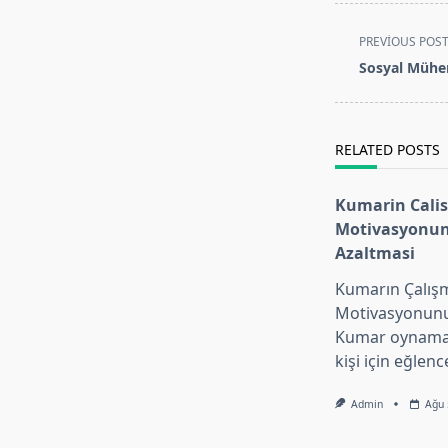
<span
PREVIOUS POS
class="nav-
Sosyal Mühen
subtitle
screen-
reader-
RELATED POSTS
text">Page</s
Kumarin Cali
Motivasyonu
Azaltmasi
Kumarın Çalış
Motivasyonunu
Kumar oynamak
kişi için eğlence
Admin
Ağu 