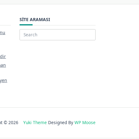
SITE ARAMASI
unu
Search
for:
dir
man
eyen
ght © 2026
Yuki Theme
Designed By
WP Moose