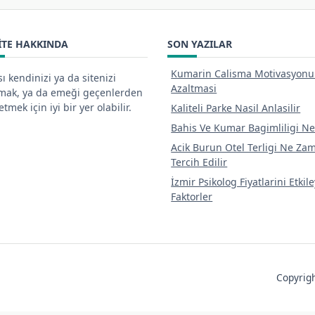
ITE HAKKINDA
SON YAZILAR
Kumarin Calisma Motivasyon
ı kendinizi ya da sitenizi
Azaltmasi
tmak, ya da emeği geçenlerden
tmek için iyi bir yer olabilir.
Kaliteli Parke Nasil Anlasilir
Bahis Ve Kumar Bagimliligi Ne
Acik Burun Otel Terligi Ne Za
Tercih Edilir
İzmir Psikolog Fiyatlarini Etkil
Faktorler
Copyri