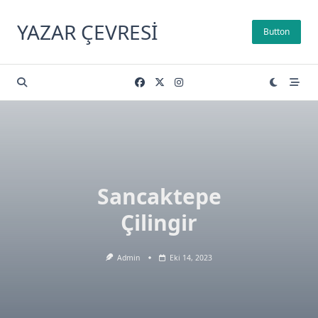
Skip
to
YAZAR ÇEVRESI
Button
content
Sancaktepe
Çilingir
Admin
Eki 14, 2023