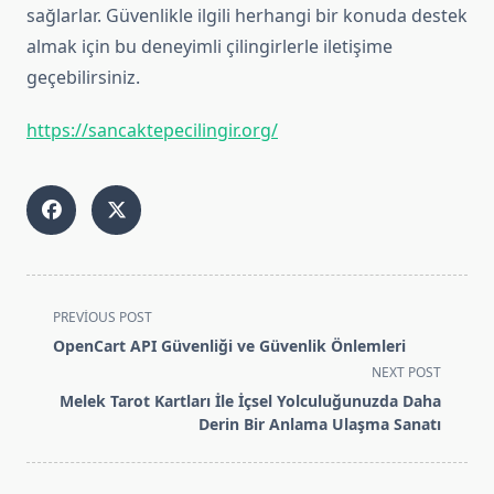
sağlarlar. Güvenlikle ilgili herhangi bir konuda destek
almak için bu deneyimli çilingirlerle iletişime
geçebilirsiniz.
https://sancaktepecilingir.org/
<span
PREVIOUS POST
class="nav-
OpenCart API Güvenliği ve Güvenlik Önlemleri
subtitle
NEXT POST
screen-
Melek Tarot Kartları İle İçsel Yolculuğunuzda Daha
reader-
Derin Bir Anlama Ulaşma Sanatı
text">Page</span>