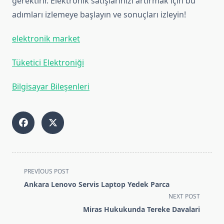
gerektirir. Elektronik satışlarınızı artırmak için bu
adımları izlemeye başlayın ve sonuçları izleyin!
elektronik market
Tüketici Elektroniği
Bilgisayar Bileşenleri
<span
PREVIOUS POST
class="nav-
Ankara Lenovo Servis Laptop Yedek Parca
subtitle
NEXT POST
screen-
Miras Hukukunda Tereke Davalari
reader-