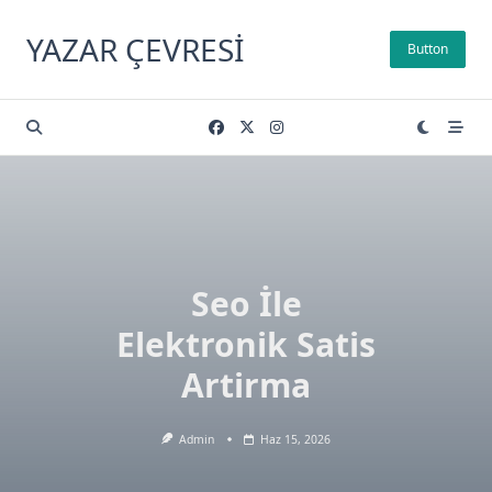
Skip
to
YAZAR ÇEVRESI
Button
content
Seo İle
Elektronik Satis
Artirma
Admin
Haz 15, 2026