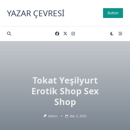
Skip
to
YAZAR ÇEVRESI
Button
content
Tokat Yeşilyurt
Erotik Shop Sex
Shop
Admin
Mar 3, 2025