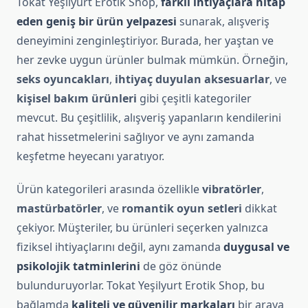
Tokat Yeşilyurt Erotik Shop,
farklı ihtiyaçlara hitap
eden geniş bir ürün yelpazesi
sunarak, alışveriş
deneyimini zenginleştiriyor. Burada, her yaştan ve
her zevke uygun ürünler bulmak mümkün. Örneğin,
seks oyuncakları
,
ihtiyaç duyulan aksesuarlar
, ve
kişisel bakım ürünleri
gibi çeşitli kategoriler
mevcut. Bu çeşitlilik, alışveriş yapanların kendilerini
rahat hissetmelerini sağlıyor ve aynı zamanda
keşfetme heyecanı yaratıyor.
Ürün kategorileri arasında özellikle
vibratörler
,
mastürbatörler
, ve
romantik oyun setleri
dikkat
çekiyor. Müşteriler, bu ürünleri seçerken yalnızca
fiziksel ihtiyaçlarını değil, aynı zamanda
duygusal ve
psikolojik tatminlerini
de göz önünde
bulunduruyorlar. Tokat Yeşilyurt Erotik Shop, bu
bağlamda
kaliteli ve güvenilir markaları
bir araya