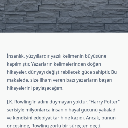
İnsanlık, yüzyıllardır yazılı kelimenin büyüsüne
kapılmıştır. Yazarların kelimelerinden doğan
hikayeler, dünyayı değiştirebilecek güce sahiptir. Bu
makalede, size ilham veren bazı yazarların başarı
hikayelerini paylaşacağım.
J.K. Rowling’in adını duymayan yoktur. “Harry Potter”
serisiyle milyonlarca insanın hayal gücünü yakaladı
ve kendisini edebiyat tarihine kazıdı. Ancak, bunun
öncesinde, Rowling zorlu bir süreçten geçti.