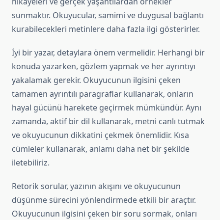
hikayeleri ve gerçek yaşantılardan örnekler
sunmaktır. Okuyucular, samimi ve duygusal bağlantı
kurabilecekleri metinlere daha fazla ilgi gösterirler.
İyi bir yazar, detaylara önem vermelidir. Herhangi bir
konuda yazarken, gözlem yapmak ve her ayrıntıyı
yakalamak gerekir. Okuyucunun ilgisini çeken
tamamen ayrıntılı paragraflar kullanarak, onların
hayal gücünü harekete geçirmek mümkündür. Aynı
zamanda, aktif bir dil kullanarak, metni canlı tutmak
ve okuyucunun dikkatini çekmek önemlidir. Kısa
cümleler kullanarak, anlamı daha net bir şekilde
iletebiliriz.
Retorik sorular, yazının akışını ve okuyucunun
düşünme sürecini yönlendirmede etkili bir araçtır.
Okuyucunun ilgisini çeken bir soru sormak, onları