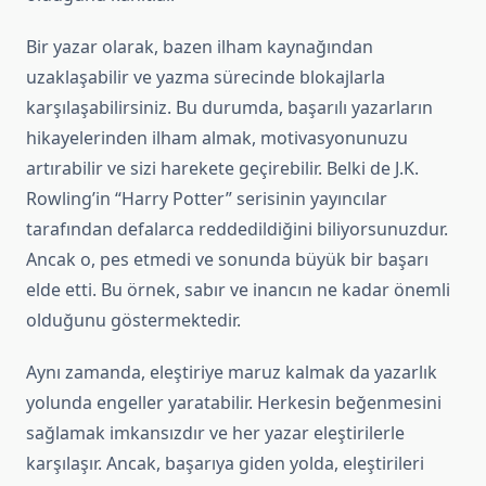
Bir yazar olarak, bazen ilham kaynağından
uzaklaşabilir ve yazma sürecinde blokajlarla
karşılaşabilirsiniz. Bu durumda, başarılı yazarların
hikayelerinden ilham almak, motivasyonunuzu
artırabilir ve sizi harekete geçirebilir. Belki de J.K.
Rowling’in “Harry Potter” serisinin yayıncılar
tarafından defalarca reddedildiğini biliyorsunuzdur.
Ancak o, pes etmedi ve sonunda büyük bir başarı
elde etti. Bu örnek, sabır ve inancın ne kadar önemli
olduğunu göstermektedir.
Aynı zamanda, eleştiriye maruz kalmak da yazarlık
yolunda engeller yaratabilir. Herkesin beğenmesini
sağlamak imkansızdır ve her yazar eleştirilerle
karşılaşır. Ancak, başarıya giden yolda, eleştirileri