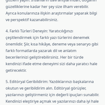
gözlem yapın. İnsanların davranışlarından, doğanın
güzelliklerine kadar her şey size ilham verebilir.
Ayrıca konularınıza ilişkin araştırmalar yaparak bilgi
ve perspektif kazanabilirsiniz.
4. Farklı Türleri Deneyin: Yaratıcılığınızı
çeşitlendirmek için farklı yazı türlerini denemek
önemlidir. Şiir, kısa hikâye, deneme veya senaryo gibi
farklı formatlarda yazarak dil ve anlatım
becerilerinizi geliştirebilirsiniz. Her bir türde
kendinizi ifade etme deneyimi sizi daha yaratıcı hale
getirecektir.
5. Editöryal Geribildirim: Yazdıklarınızı başkalarına
okutun ve geribildirim alın. Editöryal görüşler,
yazılarınızı geliştirmeniz için değerli ipuçları sunabilir.
Kendinizi eleştiriye açmak ve yazılarınızı daha iyi hale