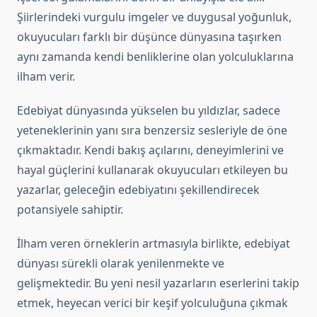
Şiirlerindeki vurgulu imgeler ve duygusal yoğunluk,
okuyucuları farklı bir düşünce dünyasına taşırken
aynı zamanda kendi benliklerine olan yolculuklarına
ilham verir.
Edebiyat dünyasında yükselen bu yıldızlar, sadece
yeteneklerinin yanı sıra benzersiz sesleriyle de öne
çıkmaktadır. Kendi bakış açılarını, deneyimlerini ve
hayal güçlerini kullanarak okuyucuları etkileyen bu
yazarlar, geleceğin edebiyatını şekillendirecek
potansiyele sahiptir.
İlham veren örneklerin artmasıyla birlikte, edebiyat
dünyası sürekli olarak yenilenmekte ve
gelişmektedir. Bu yeni nesil yazarların eserlerini takip
etmek, heyecan verici bir keşif yolculuğuna çıkmak