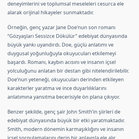
deneyimlerini ve toplumsal meseleleri cesurca ele
alarak orijinal hikayeler sunmaktadır.
Örneğin, genç yazar Jane Doe’nun son romanı
“Gözyaşları Sessizce Dökülür” edebiyat dünyasında
büyük yankı uyandırdı. Doe, güçlü anlatımı ve
duygusal yoğunluğuyla okuyucuları etkilemeyi
başardı. Romanı, kaybın acısını ve insanın içsel
yolculuğunu anlatan bir destan gibi nitelendirilebilir.
Doe’nun yeteneği, okuyucuları derinden etkileyen
karakterler yaratma ve ince duyarlılıklarını
anlatımına yansıtma becerisiyle ön plana çıkıyor.
Benzer şekilde, genç şair John Smith’in şiirleri de
edebiyat dünyasında büyük bir etki yaratmaktadır.
Smith, modern dönemin karmaşıklığını ve insanın
içsel sorgulamalarını derin bir anlayışla ele alır.