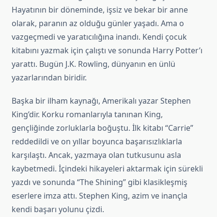
Hayatının bir döneminde, işsiz ve bekar bir anne
olarak, paranın az olduğu günler yaşadı. Ama o
vazgeçmedi ve yaratıcılığına inandı. Kendi çocuk
kitabını yazmak için çalıştı ve sonunda Harry Potter’ı
yarattı. Bugün J.K. Rowling, dünyanın en ünlü
yazarlarından biridir.
Başka bir ilham kaynağı, Amerikalı yazar Stephen
King’dir. Korku romanlarıyla tanınan King,
gençliğinde zorluklarla boğuştu. İlk kitabı “Carrie”
reddedildi ve on yıllar boyunca başarısızlıklarla
karşılaştı. Ancak, yazmaya olan tutkusunu asla
kaybetmedi. İçindeki hikayeleri aktarmak için sürekli
yazdı ve sonunda “The Shining” gibi klasikleşmiş
eserlere imza attı. Stephen King, azim ve inançla
kendi başarı yolunu çizdi.