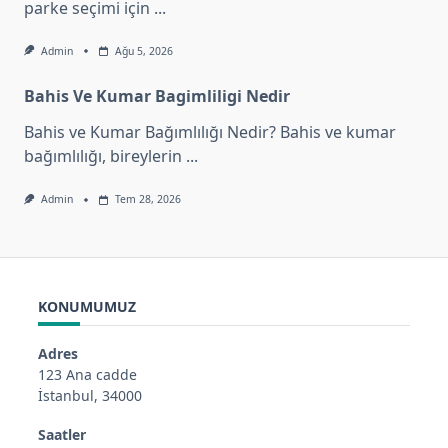
parke seçimi için
...
Admin
Ağu 5, 2026
Bahis Ve Kumar Bagimliligi Nedir
Bahis ve Kumar Bağımlılığı Nedir? Bahis ve kumar
bağımlılığı, bireylerin
...
Admin
Tem 28, 2026
KONUMUMUZ
Adres
123 Ana cadde
İstanbul, 34000
Saatler