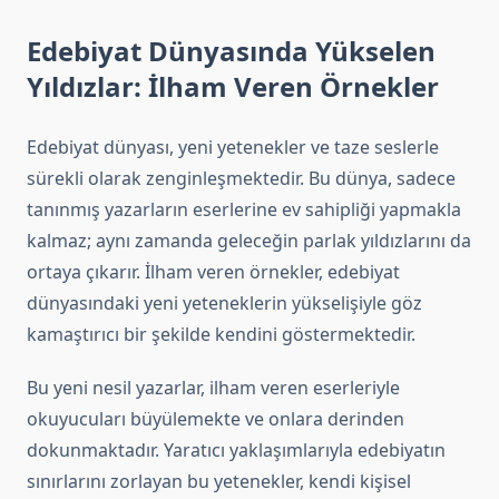
Edebiyat Dünyasında Yükselen
Yıldızlar: İlham Veren Örnekler
Edebiyat dünyası, yeni yetenekler ve taze seslerle
sürekli olarak zenginleşmektedir. Bu dünya, sadece
tanınmış yazarların eserlerine ev sahipliği yapmakla
kalmaz; aynı zamanda geleceğin parlak yıldızlarını da
ortaya çıkarır. İlham veren örnekler, edebiyat
dünyasındaki yeni yeteneklerin yükselişiyle göz
kamaştırıcı bir şekilde kendini göstermektedir.
Bu yeni nesil yazarlar, ilham veren eserleriyle
okuyucuları büyülemekte ve onlara derinden
dokunmaktadır. Yaratıcı yaklaşımlarıyla edebiyatın
sınırlarını zorlayan bu yetenekler, kendi kişisel