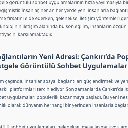
gele görüntülü sohbet uygulamalarının hızla yayılmasıyla birl
değişmiştir. İnsanlar, her an her yerde yeni insanlarla bağlant
e fırsatını elde ederken, geleneksel iletişim yöntemleri ge
knolojinin iletişim alanında bu son eğilim, insanların özgün 
htiyacını karşılamaktadır.
ağlantıların Yeni Adresi: Çankırı’da Po
stgele Görüntülü Sohbet Uygulamaları
şim çağında, insanlar sosyal bağlantıları güçlendirmek ve yen
arklı platformları tercih ediyor. Son zamanlarda Çankırı'da i
et uygulamaları popülerlik kazanmaya başladı. Bu yeni nesi
anlık olarak dünyanın herhangi bir yerinden insanlarla bağla
tülü sohbet uygulamaları, geleneksel mesajlaşma uygulama