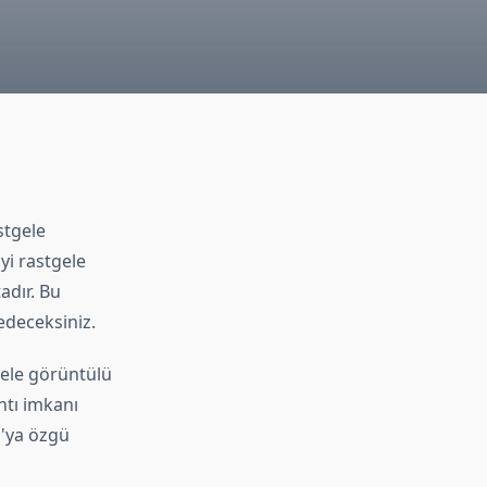
stgele
yi rastgele
adır. Bu
edeceksiniz.
gele görüntülü
ntı imkanı
ı'ya özgü