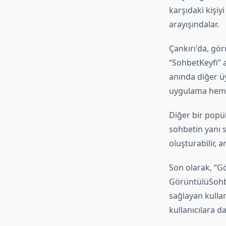
karşıdaki kişiyi
arayışındalar.
Çankırı'da, gör
“SohbetKeyfi” a
anında diğer ü
uygulama hem de
Diğer bir popü
sohbetin yanı sı
oluşturabilir, a
Son olarak, “Gö
GörüntülüSohbe
sağlayan kullan
kullanıcılara 