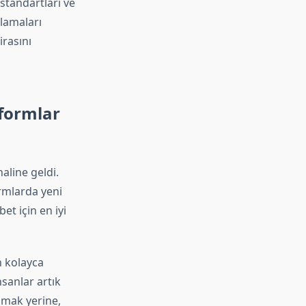
standartları ve
ulamaları
irasını
tformlar
aline geldi.
ormlarda yeni
et için en iyi
n kolayca
nsanlar artık
pmak yerine,