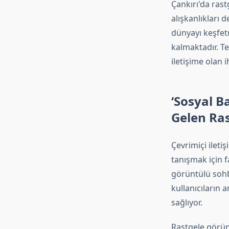
Çankırı'da rast
alışkanlıkları 
dünyayı keşfetm
kalmaktadır. Te
iletişime olan i
‘Sosyal B
Gelen Ra
Çevrimiçi ileti
tanışmak için f
görüntülü sohb
kullanıcıların 
sağlıyor.
Rastgele görün