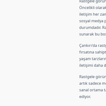
Rastgele görünt
Öncelikli olara
iletişim her za
sosyal medya p
durumdadır. Ra
sunarak bu boş
Çankırı'da rast
fırsatına sahipt
yaşam tarzların
iletişimi daha d
Rastgele görünt
artık sadece m
sanal ortama ta
ediyor.