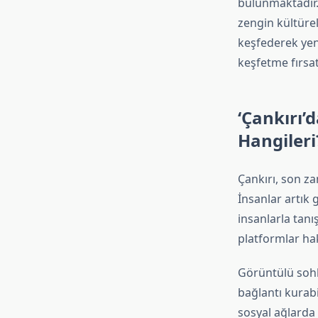
bulunmaktadır. 
zengin kültürel
keşfederek yeni
keşfetme fırsatı
‘Çankırı’
Hangileri
Çankırı, son za
İnsanlar artık 
insanlarla tanı
platformlar hak
Görüntülü sohb
bağlantı kurabi
sosyal ağlarda