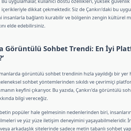
Bu uygulamalar, kullanıcı dostu özellikleri, yüksek güvenlik 
 içerikleriyle dikkat çekmektedir. Siz de Çankırı'daki bu uyg
 insanlarla bağlantı kurabilir ve bölgenin zengin kültürel m
nı elde edebilirsiniz.
da Görüntülü Sohbet Trendi: En İyi Pla
?’
manlarda görüntülü sohbet trendinin hızla yayıldığı bir yer h
geleneksel sohbet yöntemlerinden sıkıldı ve çevrimiçi platf
şmanın keyfini çıkarıyor. Bu yazıda, Çankırı'da görüntülü sohb
kında bilgi vereceğiz.
etin popüler hale gelmesinin nedenlerinden biri, insanları
lmeleri ve yüz yüze iletişim deneyimini yaşayabilmeleridir. İ
 veya arkadaşlık sitelerinde sadece metin tabanlı sohbet ya