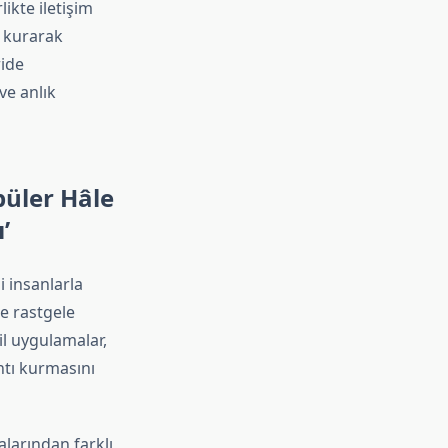
ikte iletişim
ı kurarak
ride
ve anlık
püler Hâle
’
i insanlarla
se rastgele
l uygulamalar,
ntı kurmasını
larından farklı