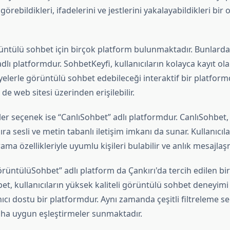
 görebildikleri, ifadelerini ve jestlerini yakalayabildikleri bir
üntülü sohbet için birçok platform bulunmaktadır. Bunlardan
dlı platformdur. SohbetKeyfi, kullanıcıların kolayca kayıt ola
yelerle görüntülü sohbet edebileceği interaktif bir platfor
 web sitesi üzerinden erişilebilir.
ler seçenek ise “CanlıSohbet” adlı platformdur. CanlıSohbet
ra sesli ve metin tabanlı iletişim imkanı da sunar. Kullanıcıla
rama özellikleriyle uyumlu kişileri bulabilir ve anlık mesajlaş
rüntülüSohbet” adlı platform da Çankırı'da tercih edilen bir
t, kullanıcıların yüksek kaliteli görüntülü sohbet deneyimi
ıcı dostu bir platformdur. Aynı zamanda çeşitli filtreleme s
daha uygun eşleştirmeler sunmaktadır.