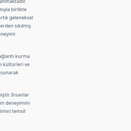
yanmaktadır.
ıyla birlikte
artık geleneksel
erden sıkılmış
eneyimi
bağlantı kurma
ı kültürleri ve
r sunarak
ştir. İnsanlar
şim deneyimini
limini temsil