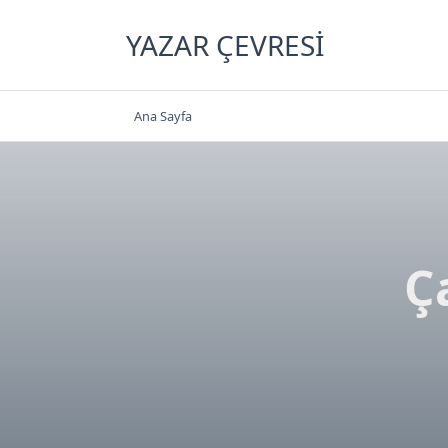
Skip
to
YAZAR ÇEVRESI
content
Ana Sayfa
Ç