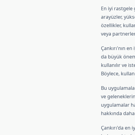
En iyi rastgele
arayüzler, yüks
özellikler, kull
veya partnerleri
Çankırı'nın en 
da büyük önem v
kullanılır ve i
Böylece, kullanı
Bu uygulamaları
ve geleneklerin
uygulamalar har
hakkında daha f
Çankırı'da en 