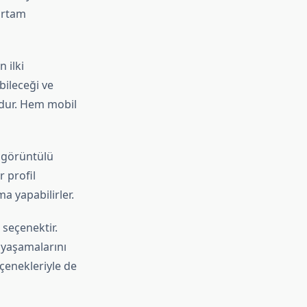
 ortam
 ilki
bileceği ve
mdur. Hem mobil
, görüntülü
r profil
ma yapabilirler.
 seçenektir.
 yaşamalarını
eçenekleriyle de