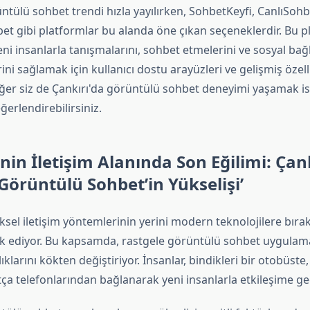
ntülü sohbet trendi hızla yayılırken, SohbetKeyfi, CanlıSohb
t gibi platformlar bu alanda öne çıkan seçeneklerdir. Bu pl
yeni insanlarla tanışmalarını, sohbet etmelerini ve sosyal bağl
ni sağlamak için kullanıcı dostu arayüzleri ve gelişmiş özelli
ğer siz de Çankırı'da görüntülü sohbet deneyimi yaşamak is
ğerlendirebilirsiniz.
inin İletişim Alanında Son Eğilimi: Çan
Görüntülü Sohbet’in Yükselişi’
ksel iletişim yöntemlerinin yerini modern teknolojilere bırakt
k ediyor. Bu kapsamda, rastgele görüntülü sohbet uygulamal
lıklarını kökten değiştiriyor. İnsanlar, bindikleri bir otobüste
ça telefonlarından bağlanarak yeni insanlarla etkileşime geç