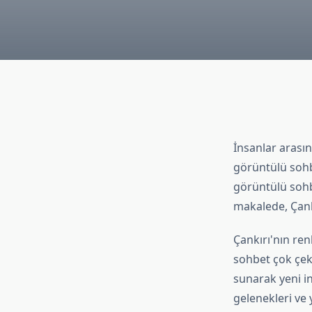
İnsanlar arasın
görüntülü sohbe
görüntülü sohb
makalede, Çank
Çankırı'nın ren
sohbet çok çeki
sunarak yeni in
gelenekleri ve 