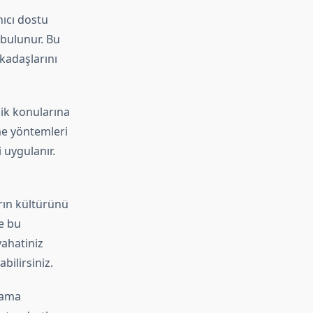
nıcı dostu
 bulunur. Bu
rkadaşlarını
lik konularına
me yöntemleri
 uygulanır.
.
arın kültürünü
de bu
yahatiniz
bilirsiniz.
lama