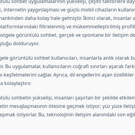
ülü sohbet uygulamalarının yükselişi, çeşitli faktörlere da
k, internetin yaygınlaşması ve güçlü mobil cihazların kullanım
mankinden daha kolay hale gelmiştir. İkinci olarak, insanlar 
latformlarındaki filtrelenmiş ve mükemmelleştirilmiş profill
stgele görüntülü sohbet, gerçek ve spontane bir iletişim d
luğu dolduruyor.
gele görüntülü sohbet kullanıcıları, insanlarla anlık olarak 
ir. Bu uygulamalar, kullanıcıların coğrafi sınırları aşarak farkl
ı keşfetmelerini sağlar. Ayrıca, dil engellerini aşan özellikle
a kolaylaştırır.
ülü sohbetin yükselişi, insanları şaşırtan bir şekilde etkilemi
etin mesajlaşmasının ötesine geçmek istiyor; yüz yüze ileti
şımak istiyorlar. Bu, teknolojinin iletişim alanındaki son eği