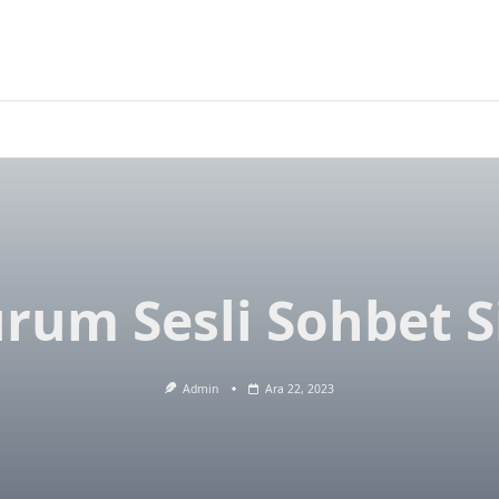
rum Sesli Sohbet S
Admin
Ara 22, 2023