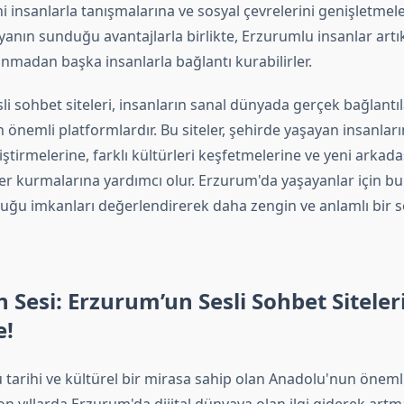
i insanlarla tanışmalarına ve sosyal çevrelerini genişletmel
yanın sunduğu avantajlarla birlikte, Erzurumlu insanlar artı
tlanmadan başka insanlarla bağlantı kurabilirler.
li sohbet siteleri, insanların sanal dünyada gerçek bağlant
önemli platformlardır. Bu siteler, şehirde yaşayan insanların
liştirmelerine, farklı kültürleri keşfetmelerine ve yeni arkada
ler kurmalarına yardımcı olur. Erzurum'da yaşayanlar için bu s
ğu imkanları değerlendirerek daha zengin ve anlamlı bir 
n Sesi: Erzurum’un Sesli Sohbet Siteler
e!
 tarihi ve kültürel bir mirasa sahip olan Anadolu'nun öneml