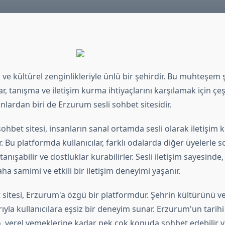
 ve kültürel zenginlikleriyle ünlü bir şehirdir. Bu muhteşem 
r, tanışma ve iletişim kurma ihtiyaçlarını karşılamak için çe
nlardan biri de Erzurum sesli sohbet sitesidir.
ohbet sitesi, insanların sanal ortamda sesli olarak iletişim k
. Bu platformda kullanıcılar, farklı odalarda diğer üyelerle so
tanışabilir ve dostluklar kurabilirler. Sesli iletişim sayesinde, 
a samimi ve etkili bir iletişim deneyimi yaşanır.
 sitesi, Erzurum'a özgü bir platformdur. Şehrin kültürünü v
ıyla kullanıcılara eşsiz bir deneyim sunar. Erzurum'un tarihi
 yerel yemeklerine kadar pek çok konuda sohbet edebilir ve