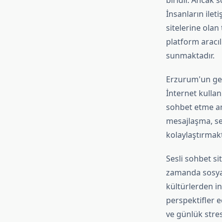
biridir. Ancak 
İnsanların ilet
sitelerine olan
platform aracılı
sunmaktadır.
Erzurum'un genç
İnternet kullan
sohbet etme ama
mesajlaşma, ses
kolaylaştırmakt
Sesli sohbet si
zamanda sosyal 
kültürlerden ins
perspektifler e
ve günlük stre