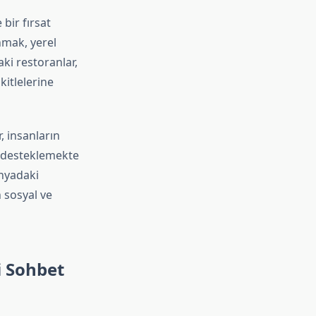
bir fırsat
nmak, yerel
ki restoranlar,
kitlelerine
, insanların
i desteklemekte
ünyadaki
 sosyal ve
i Sohbet