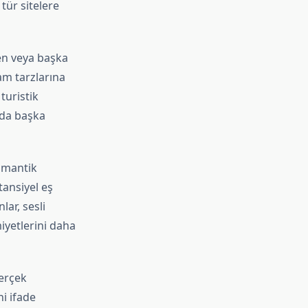
tür sitelere
den veya başka
şam tarzlarına
turistik
anda başka
romantik
tansiyel eş
lar, sesli
iyetlerini daha
gerçek
ni ifade