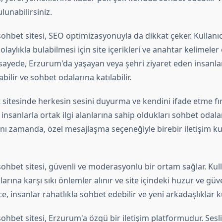
lunabilirsiniz.
ohbet sitesi, SEO optimizasyonuyla da dikkat çeker. Kullanı
laylıkla bulabilmesi için site içerikleri ve anahtar kelimeler
sayede, Erzurum'da yaşayan veya şehri ziyaret eden insanlar
bilir ve sohbet odalarına katılabilir.
 sitesinde herkesin sesini duyurma ve kendini ifade etme fırs
 insanlarla ortak ilgi alanlarına sahip oldukları sohbet odala
 Aynı zamanda, özel mesajlaşma seçeneğiyle birebir iletişim 
ohbet sitesi, güvenli ve moderasyonlu bir ortam sağlar. Kull
şlarına karşı sıkı önlemler alınır ve site içindeki huzur ve gü
e, insanlar rahatlıkla sohbet edebilir ve yeni arkadaşlıklar ku
ohbet sitesi, Erzurum'a özgü bir iletişim platformudur. Sesl