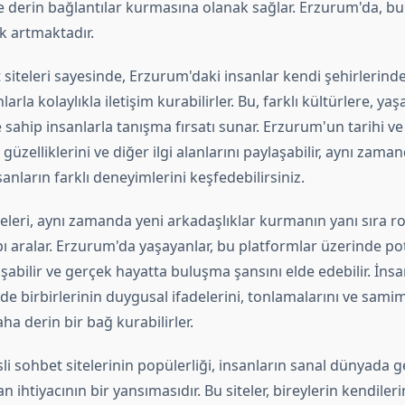
 derin bağlantılar kurmasına olanak sağlar. Erzurum'da, bu 
ek artmaktadır.
 siteleri sayesinde, Erzurum'daki insanlar kendi şehirlerin
arla kolaylıkla iletişim kurabilirler. Bu, farklı kültürlere, ya
sahip insanlarla tanışma fırsatı sunar. Erzurum'un tarihi ve 
 güzelliklerini ve diğer ilgi alanlarını paylaşabilir, aynı zam
sanların farklı deneyimlerini keşfedebilirsiniz.
teleri, aynı zamanda yeni arkadaşlıklar kurmanın yanı sıra 
apı aralar. Erzurum'da yaşayanlar, bu platformlar üzerinde po
ışabilir ve gerçek hayatta buluşma şansını elde edebilir. İnsan
e birbirlerinin duygusal ifadelerini, tonlamalarını ve samim
aha derin bir bağ kurabilirler.
i sohbet sitelerinin popülerliği, insanların sanal dünyada 
n ihtiyacının bir yansımasıdır. Bu siteler, bireylerin kendileri