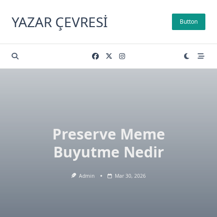
Skip
to
YAZAR ÇEVRESI
Button
content
Preserve Meme
Buyutme Nedir
Admin
Mar 30, 2026