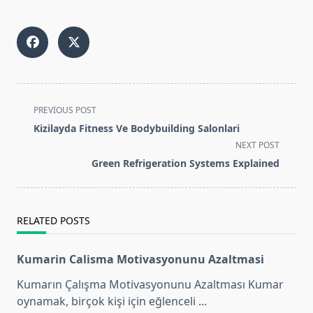
<span
PREVIOUS POST
class="nav-
Kizilayda Fitness Ve Bodybuilding Salonlari
subtitle
NEXT POST
screen-
Green Refrigeration Systems Explained
reader-
text">Page</span>
RELATED POSTS
Kumarin Calisma Motivasyonunu Azaltmasi
Kumarın Çalışma Motivasyonunu Azaltması Kumar
oynamak, birçok kişi için eğlenceli
...